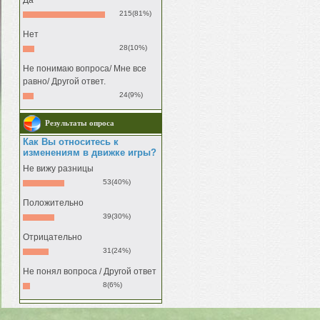
Да
215(81%)
Нет
28(10%)
Не понимаю вопроса/ Мне все
равно/ Другой ответ.
24(9%)
Результаты опроса
Как Вы относитесь к
изменениям в движке игры?
Не вижу разницы
53(40%)
Положительно
39(30%)
Отрицательно
31(24%)
Не понял вопроса / Другой ответ
8(6%)