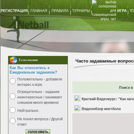
РЕГИСТРАЦИЯ
ГЛАВНАЯ
ПРАВИЛА
ТУРНИРЫ
ИГРА
ТО
Голосование
Часто задаваемые вопро
Как Вы относитесь к
Ежедневным заданиям?
Положительно - добавили
интерес к игре.
Поиск в
Отрицательно - задания
неинтересные / занимают
Краткий Видеокурс: "Как нач
слишком много времени
Видеообзор инетбола
Нейтрально.
Не понял вопроса / Другой
ответ