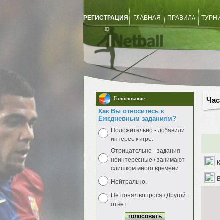
РЕГИСТРАЦИЯ
ГЛАВНАЯ
ПРАВИЛА
ТУРН
Голосование
Час
Как Вы относитесь к
Ежедневным заданиям?
Положительно - добавили
интерес к игре.
Отрицательно - задания
неинтересные / занимают
К
слишком много времени
В
Нейтрально.
Не понял вопроса / Другой
ответ