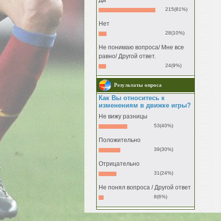
Да
215(81%)
Нет
28(10%)
Не понимаю вопроса/ Мне все
равно/ Другой ответ.
24(9%)
Результаты опроса
Как Вы относитесь к
изменениям в движке игры?
Не вижу разницы
53(40%)
Положительно
39(30%)
Отрицательно
31(24%)
Не понял вопроса / Другой ответ
8(6%)