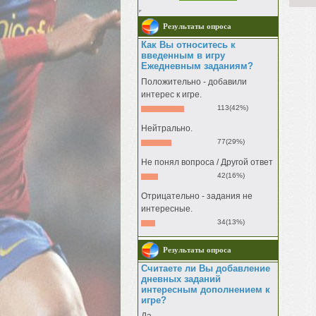
Результаты опроса
Как Вы относитесь к
введенным в игру
Ежедневным заданиям?
Положительно - добавили
интерес к игре.
113(42%)
Нейтрально.
77(29%)
Не понял вопроса / Другой ответ
42(16%)
Отрицательно - задания не
интересные.
34(13%)
Результаты опроса
Считаете ли Вы добавление
дневных заданий
интересным дополнением к
игре?