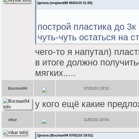
Цитата (england88 06/01/10 11:55)
построй пластика до 3к
чуть-чуть остаться на с
чего-то я напутал) плас
в итоге должно получитьс
мягких.....
Bocman94
07/01/10 19:51
у кого ещё какие предл
vikar
11/01/10 18:54
Цитата (Bocman94 07/01/10 19:51)