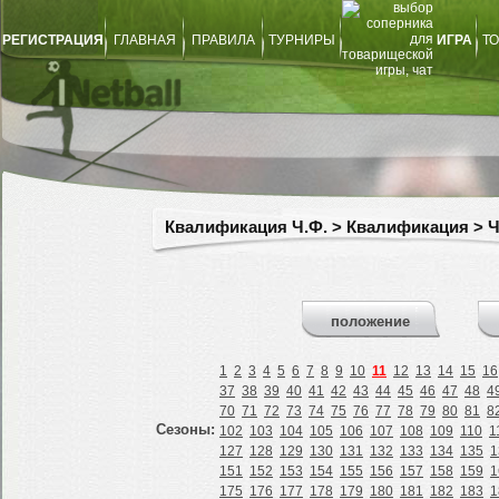
РЕГИСТРАЦИЯ
ГЛАВНАЯ
ПРАВИЛА
ТУРНИРЫ
ИГРА
ТО
Квалификация Ч.Ф. > Квалификация > 
положение
1
2
3
4
5
6
7
8
9
10
11
12
13
14
15
16
37
38
39
40
41
42
43
44
45
46
47
48
4
70
71
72
73
74
75
76
77
78
79
80
81
8
Сезоны:
102
103
104
105
106
107
108
109
110
1
127
128
129
130
131
132
133
134
135
1
151
152
153
154
155
156
157
158
159
1
175
176
177
178
179
180
181
182
183
1