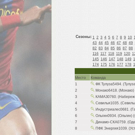
Сезоны:
1
2
3
4
5
6
7
8
9
10
43
44
45
46
47
48
49
82
83
84
85
86
87
88
116
117
118
119
120
1
145
146
147
148
149
174
175
176
177
178
Место
Команда
1
ФК Тулуза5494. (Тулуза)
2
Монако6418. (Монако) 
3
КАМАЗ0760. (Набережн
4
Севилья1035. (Севилья
5
Индустриалес0681. (Га
6
Ольгин0934. (Ольгин) {s
7
Динамо-СКА0759. (Одес
8
ПФК Энергия1039. (Устя