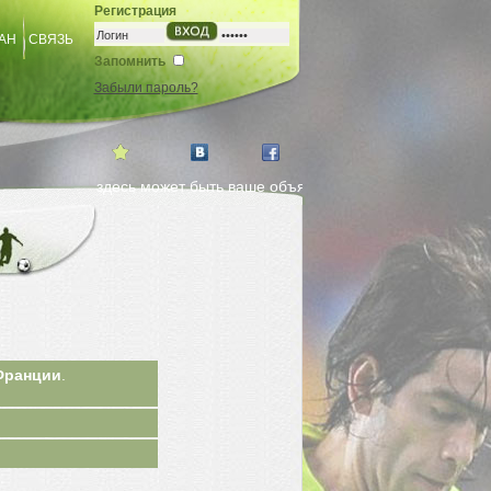
Регистрация
АН
СВЯЗЬ
Запомнить
Забыли пароль?
здесь может быть ваше объявление. заказ на страничке 
Франции
.