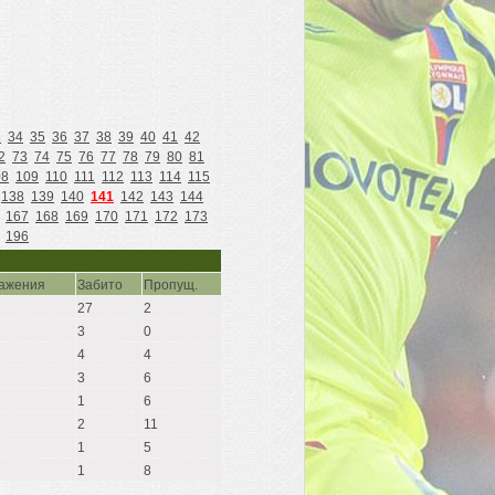
3
34
35
36
37
38
39
40
41
42
2
73
74
75
76
77
78
79
80
81
08
109
110
111
112
113
114
115
138
139
140
141
142
143
144
167
168
169
170
171
172
173
196
ажения
Забито
Пропущ.
27
2
3
0
4
4
3
6
1
6
2
11
1
5
1
8