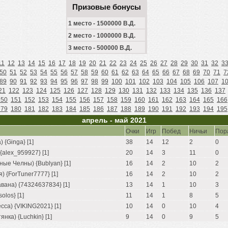
Призовые бонусы
1 место - 1500000 В.Д.
2 место - 1000000 В.Д.
3 место - 500000 В.Д.
11
12
13
14
15
16
17
18
19
20
21
22
23
24
25
26
27
28
29
30
31
32
3
50
51
52
53
54
55
56
57
58
59
60
61
62
63
64
65
66
67
68
69
70
71
7
89
90
91
92
93
94
95
96
97
98
99
100
101
102
103
104
105
106
107
1
21
122
123
124
125
126
127
128
129
130
131
132
133
134
135
136
137
150
151
152
153
154
155
156
157
158
159
160
161
162
163
164
165
166
179
180
181
182
183
184
185
186
187
188
189
190
191
192
193
194
195
апрель - май 2021
Очки
Игр
Побед
Ничьи
Пор
 {Ginga} [1]
38
14
12
2
0
{alex_959927} [1]
20
14
3
11
0
ые Челны) {Bublyan} [1]
16
14
2
10
2
) {ForTuner7777} [1]
16
14
2
10
2
вана) {74324637834} [1]
13
14
1
10
3
olos} [1]
11
14
1
8
5
са) {VIKING2021} [1]
10
14
0
10
4
нка) {Luchkin} [1]
9
14
0
9
5