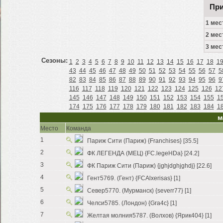
При
1 мес
2 мес
3 мес
Сезоны:
1
2
3
4
5
6
7
8
9
10
11
12
13
14
15
16
17
18
1
43
44
45
46
47
48
49
50
51
52
53
54
55
56
57
5
82
83
84
85
86
87
88
89
90
91
92
93
94
95
96
9
116
117
118
119
120
121
122
123
124
125
126
12
145
146
147
148
149
150
151
152
153
154
155
1
174
175
176
177
178
179
180
181
182
183
184
1
м
Место
Команда
1
Париж Сити (Париж) {Franchises} [35.5]
2
ФК ЛЕГЕНДА (МЕЦ) {FC.legeHDa} [24.2]
3
ФК Париж Сити (Париж) {jghjdghjghdj} [22.6]
4
Гент5769. (Гент) {FCAlxerisas} [1]
5
Север5770. (Мурманск) {severr77} [1]
6
Челси5785. (Лондон) {Gra4c} [1]
7
Желтая молния5787. (Волхов) {Ярик404} [1]