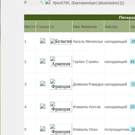
8
Урал5795. (Екатеринбург) {tdudoladov} [1]
Пятерк
Место
Страна
Гр.
Имя Фамилия
Амплуа
Ур
1
Аксель Миниолье
нападающий
4
2
Гарбис Саакян
нападающий
44
3
Доминик Рамадье
нападающий
2
4
Измаиль Агитов
нападающий
23
5
Измаиль Озен
полузащитник
2