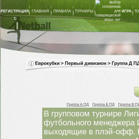
РЕГИСТРАЦИЯ
ГЛАВНАЯ
ПРАВИЛА
ТУРНИРЫ
ИГРА
ТО
Еврокубки > Первый дивизион > Группа Д П
Группа А ПД
Группа Б ПД
Группа В П
В групповом турнире Ли
футбольного менеджера 
выходящие в плэй-офф. 