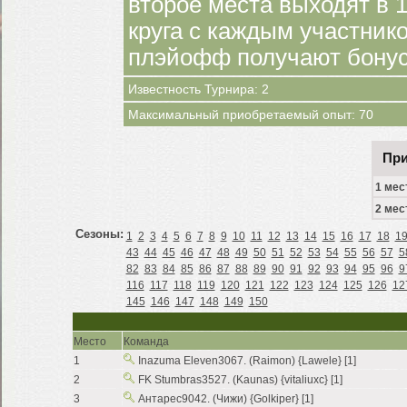
второе места выходят в 
круга с каждым участни
плэйофф получают бонус
Известность Турнира: 2
Максимальный приобретаемый опыт: 70
При
1 мес
2 мес
Сезоны:
1
2
3
4
5
6
7
8
9
10
11
12
13
14
15
16
17
18
1
43
44
45
46
47
48
49
50
51
52
53
54
55
56
57
5
82
83
84
85
86
87
88
89
90
91
92
93
94
95
96
9
116
117
118
119
120
121
122
123
124
125
126
12
145
146
147
148
149
150
Место
Команда
1
Inazuma Eleven3067. (Raimon) {Lawele} [1]
2
FK Stumbras3527. (Kaunas) {vitaliuxc} [1]
3
Антарес9042. (Чижи) {Golkiper} [1]