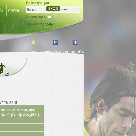
Регистрация
АН
СВЯЗЬ
Запомнить
Забыли пароль?
здесь может быть ваше объявление. заказ на страничке
уппа З ПД
еляются команды,
а. Игры проходят в