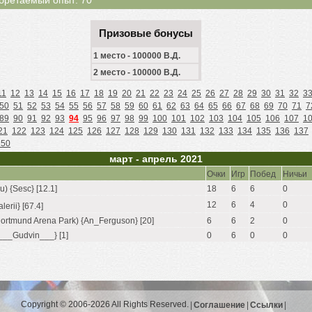
бретаемый опыт: 70
Призовые бонусы
1 место - 100000 В.Д.
2 место - 100000 В.Д.
11
12
13
14
15
16
17
18
19
20
21
22
23
24
25
26
27
28
29
30
31
32
3
50
51
52
53
54
55
56
57
58
59
60
61
62
63
64
65
66
67
68
69
70
71
7
89
90
91
92
93
94
95
96
97
98
99
100
101
102
103
104
105
106
107
1
21
122
123
124
125
126
127
128
129
130
131
132
133
134
135
136
137
150
март - апрель 2021
Очки
Игр
Побед
Ничьи
) {Sesc} [12.1]
18
6
6
0
12
6
4
0
erii} [67.4]
ortmund Arena Park) {An_Ferguson} [20]
6
6
2
0
{___Gudvin___} [1]
0
6
0
0
Copyright © 2006-2026 All Rights Reserved.
|
Соглашение
|
Ссылки
|