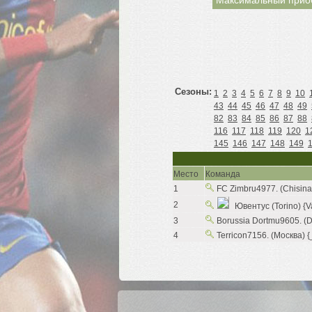
Максимальный прио
Сезоны:
1
2
3
4
5
6
7
8
9
10
43
44
45
46
47
48
49
82
83
84
85
86
87
88
116
117
118
119
120
1
145
146
147
148
149
Место
Команда
1
FC Zimbru4977. (Chisinau
2
Ювентус (Torino) {Val
3
Borussia Dortmu9605. (D
4
Terricon7156. (Москва) 