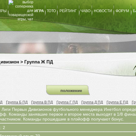
ИРЫ
ИГРА
ТОТО
РЕЙТИНГ
ЧАВО
НОВОСТИ
ФОРУМ
Б
ивизион > Группа Ж ПД
положение
ПД
Группа Б ПД
Группа В ПД
Группа Г ПД
Группа Д ПД
Группа Е ПД
Гр
е Лиги Первых Дивизионов футбольного менеджера Инетбол опред
фф. Команды занявшие первое и второе места выходят в 1/8 финал
 участником. Команды прошедшие в плэйофф получают бонус.
: 2