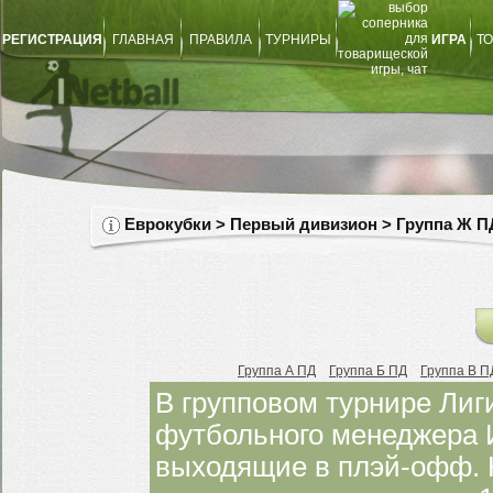
РЕГИСТРАЦИЯ
ГЛАВНАЯ
ПРАВИЛА
ТУРНИРЫ
ИГРА
ТО
Еврокубки > Первый дивизион > Группа Ж П
Группа А ПД
Группа Б ПД
Группа В П
В групповом турнире Ли
футбольного менеджера 
выходящие в плэй-офф. 