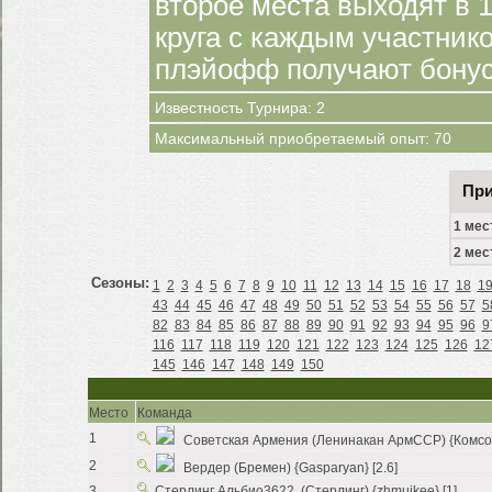
второе места выходят в 
круга с каждым участни
плэйофф получают бонус
Известность Турнира: 2
Максимальный приобретаемый опыт: 70
При
1 мес
2 мес
Сезоны:
1
2
3
4
5
6
7
8
9
10
11
12
13
14
15
16
17
18
1
43
44
45
46
47
48
49
50
51
52
53
54
55
56
57
5
82
83
84
85
86
87
88
89
90
91
92
93
94
95
96
9
116
117
118
119
120
121
122
123
124
125
126
12
145
146
147
148
149
150
Место
Команда
1
Советская Армения (Ленинакан АрмССР) {Комсом
2
Вердер (Бремен) {Gasparyan} [2.6]
3
Стерлинг Альбио3622. (Стерлинг) {zhmujkee} [1]