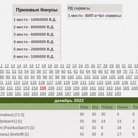
РД сервисы
Призовые бонусы
1 место - ВИП и Чат сервисы
1 место - 10000000 В.Д.
2 место - 8000000 В.Д.
3 место - 6000000 В.Д.
4 место - 4000000 В.Д.
5 место - 2000000 В.Д.
6 место - 1000000 В.Д.
11
12
13
14
15
16
17
18
19
20
21
22
23
24
25
26
27
28
29
30
31
32
3
50
51
52
53
54
55
56
57
58
59
60
61
62
63
64
65
66
67
68
69
70
71
7
89
90
91
92
93
94
95
96
97
98
99
100
101
102
103
104
105
106
107
1
21
122
123
124
125
126
127
128
129
130
131
132
133
134
135
136
137
150
151
152
153
154
155
156
157
158
159
160
161
162
163
164
165
166
179
180
181
182
183
184
185
186
187
188
189
190
191
192
193
декабрь 2022
Очки
Игр
Побед
Ничьи
По
90
30
30
0
0
maksur} [71.5]
boban41} [1]
55
30
14
13
3
 {PashkaStarsT} [1]
42
30
8
18
4
нь) {korkoff} [1]
41
30
8
17
5