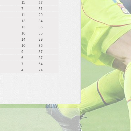
11
27
7
31
11
29
13
34
13
35
10
35
14
39
10
36
9
37
6
37
7
54
4
74