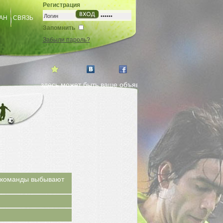
Регистрация
АН
СВЯЗЬ
Запомнить
Забыли пароль?
здесь может быть ваше объявление. заказ на страничке де
х команды выбывают