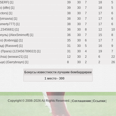
SERF} [1]
39
30
7
18
5
{dftn} [1]
39
30
7
18
5
ctors} [1]
38
30
7
17
6
virsavia} [1]
38
30
7
17
6
smerty777} [1]
38
30
7
17
6
12345681} [1]
36
30
8
12
10
уль) {AlexSmirnoff} [1]
36
30
7
15
8
{fcvbnnjjjj} [1]
35
30
6
17
7
д) {Rassvet} [1]
31
30
5
16
9
(Прага) {123456789022} [1]
31
30
4
19
7
hsa) {wowan21} [1]
12
30
2
6
22
е) {Garrybrayn} [1]
8
30
2
2
26
Бонусы известности лучшим бомбардирам
1 место - 300
Copyright © 2006-2026 All Rights Reserved.
|
Соглашение
|
Ссылки
|