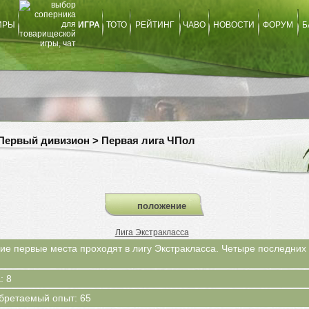
ИРЫ
ИГРА
ТОТО
РЕЙТИНГ
ЧАВО
НОВОСТИ
ФОРУМ
Б
Первый дивизион > Первая лига ЧПол
положение
Лига Экстракласса
ие первые места проходят в лигу Экстракласса. Четыре последни
: 8
бретаемый опыт: 65