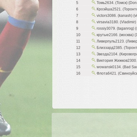
5
Томь2634. (Томск) {Don
6
Кроэйша2521. (Торонто) 
7
victors3086. (kanash) {vi
8
virsavia3180. (Vladimir) {
9
rossiy3079. (taganrog) {
10
крутые2166. (москва) {
11
Ливерпуль2123. (Ливерп
12
Близзард2385. (Торонто) 
13
Звезда2104. (Кировогра
14
Виктория Жижков2300. 
15
wowansk0134. (Bad Sac
16
Флота6421. (Свиноуйсьц