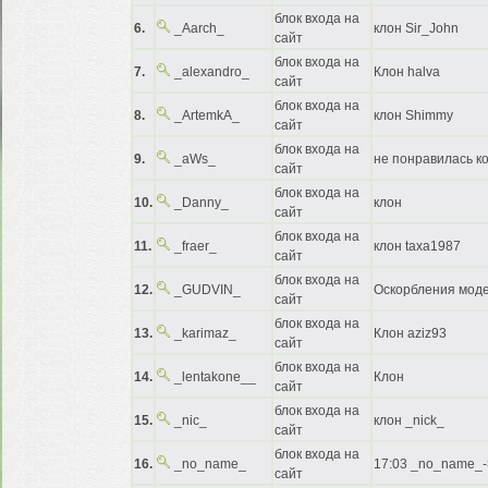
блок входа на
6.
_Aarch_
клон Sir_John
сайт
блок входа на
7.
_alexandro_
Клон halva
сайт
блок входа на
8.
_ArtemkA_
клон Shimmy
сайт
блок входа на
9.
_aWs_
не понравилась к
сайт
блок входа на
10.
_Danny_
клон
сайт
блок входа на
11.
_fraer_
клон taxa1987
сайт
блок входа на
12.
_GUDVIN_
Оскорбления мод
сайт
блок входа на
13.
_karimaz_
Клон aziz93
сайт
блок входа на
14.
_lentakone__
Клон
сайт
блок входа на
15.
_nic_
клон _nick_
сайт
блок входа на
16.
_no_name_
17:03 _no_name_-
сайт