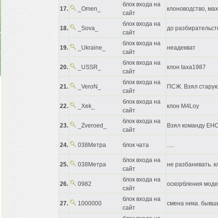
блок входа на
17.
_Omen_
клоноводство, ма
сайт
блок входа на
18.
_Sova_
до разбирательст
сайт
блок входа на
19.
_Ukraine_
неадекват
сайт
блок входа на
20.
_USSR_
клон taxa1987
сайт
блок входа на
21.
_VeroN_
ПСЖ. Взял старую
сайт
блок входа на
22.
_Xek_
клон M4Loy
сайт
блок входа на
23.
_Zveroed_
Взял команду ЕН
сайт
24.
038Метра
блок чата
.....
блок входа на
25.
038Метра
не разбанивать. 
сайт
блок входа на
26.
0982
оскорбления моде
сайт
блок входа на
27.
1000000
смена ника. бывш
сайт