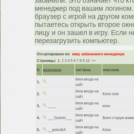
забанили. Это означает что к
менеджер под вашим логином.
браузер с игрой на другом ко
пытаетесь открыть второе окн
лицу и он зашел в игру. Если 
перезагрузить компьютер.
Отсортировано по:
нику забаненного менеджера
Страницы:
1
2
3
4
5
6
7
8
9
10
>>
N
менеджер
тип бана
описание
блок входа на
1.
сайт
блок входа на
2.
Клон club
сайт
блок входа на
3.
____
клон
сайт
блок входа на
4.
___Gudvin___
Взял старую кома
сайт
блок входа на
5.
__pelesKA
Клон
сайт