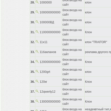
блок входа на
28.
1000000
клон
сайт
блок входа на
29.
100000000000
клон
сайт
блок входа на
30.
100000ВД
клон
сайт
блок входа на
31.
110000000000
Клон
сайт
блок входа на
32.
11x11
клон "TRAITOR"
сайт
блок входа на
33.
11бакланов
реклама другого п
сайт
блок входа на
34.
120000000000
Клон
сайт
блок входа на
35.
1200grt
клон
сайт
блок входа на
36.
120кг
Клон
сайт
блок входа на
37.
12qwerty12
клон
сайт
блок входа на
38.
130000000000
Клон
сайт
блок входа на
неадеквтный тип,я